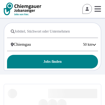
50
km
Jobs finden