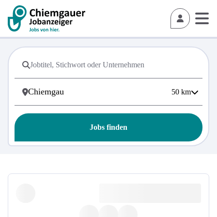
50
km
Jobs finden