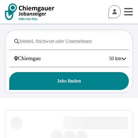
50
km
Jobs finden