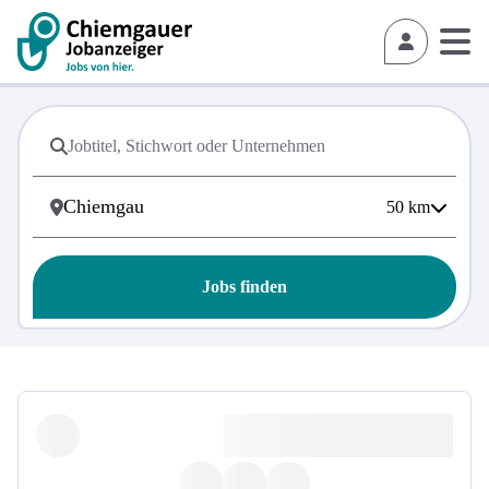
50
km
Jobs finden