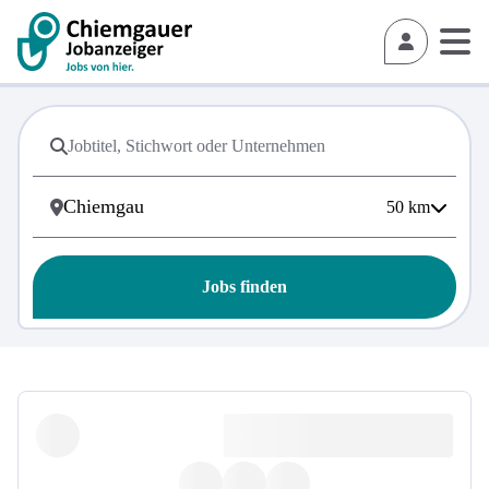
50
km
Jobs finden