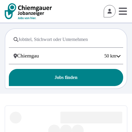
50
km
Jobs finden