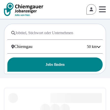
50
km
Jobs finden