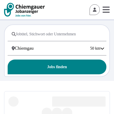
50
km
Jobs finden