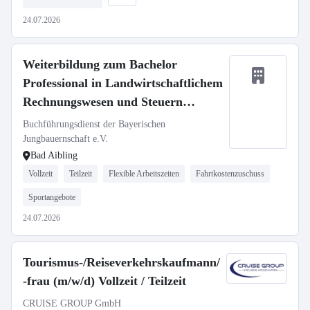
24.07.2026
Weiterbildung zum Bachelor
Professional in Landwirtschaftlichem
Rechnungswesen und Steuern
(m/w/d)
Buchführungsdienst der Bayerischen
Jungbauernschaft e.V.
Bad Aibling
Vollzeit
Teilzeit
Flexible Arbeitszeiten
Fahrtkostenzuschuss
Sportangebote
24.07.2026
Tourismus-/Reiseverkehrskaufmann/
-frau (m/w/d) Vollzeit / Teilzeit
CRUISE GROUP GmbH