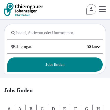
50
km
Jobs finden
Jobs finden
#
A
B
C
D
E
F
G
H
I